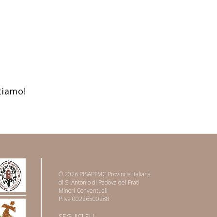
tiamo!
© 2026 PISAPFMC Provincia Italiana
di S. Antonio di Padova dei Frati
Minori Conventuali
P.Iva 00226500288
SEGUICI SU