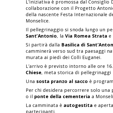
L’iniziativa è promossa dal Consiglio D
collaborazione con il Progetto Antoni
della nascente Festa Internazionale de
Monselice.
Il pellegrinaggio si snoda lungo un pe
Sant’Antonio
, la
Via Romea Strata
e 
Si partirà dalla
Basilica di Sant’Anto
camminerà verso sud tra paesaggi natu
murata ai piedi dei Colli Euganei.
L’arrivo è previsto intorno alle ore 1
Chiese
, meta storica di pellegrinagg
Una
sosta pranzo al sacco
è programm
Per chi desidera percorrere solo una 
o il
ponte della cementeria
a Monseli
La camminata è
autogestita
e aperta 
partecipanti.