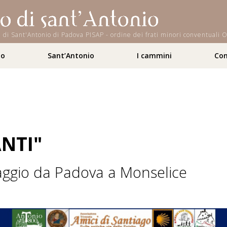
iana di Sant'Antonio di Padova PISAP - ordine dei frati minori conventual
to
Sant’Antonio
I cammini
Con
ANTI"
naggio da Padova a Monselice