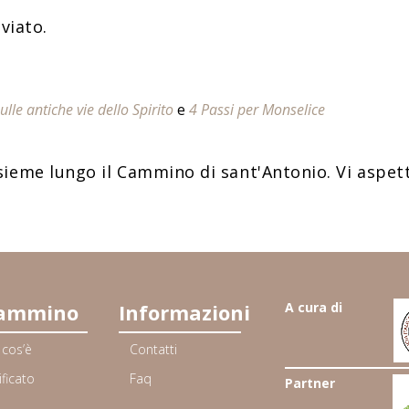
inviato.
lle antiche vie dello Spirito
e
4 Passi per Monselice
ieme lungo il Cammino di sant'Antonio. Vi aspet
cammino
Informazioni
A cura di
 cos’è
Contatti
ificato
Faq
Partner