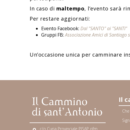
In caso di
maltempo
, l’evento sarà r
Per restare aggiornati:
Evento Facebook:
Dal "SANTO" ai "SANTI"
Gruppi FB:
Associazione Amici di Santiago su
Un’occasione unica per camminare ins
Il 
Che
Sign
c/o Curia Provinciale PISAP ofm