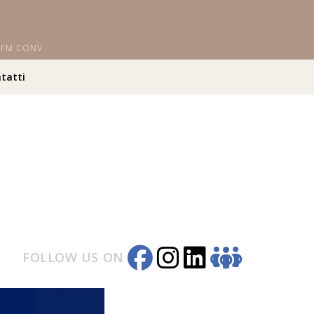
i OFM CONV
tatti
FOLLOW US ON