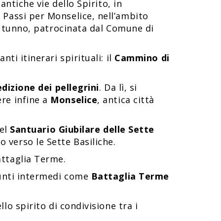
antiche vie dello Spirito, in
 Passi per Monselice, nell’ambito
 autunno, patrocinata dal Comune di
nti itinerari spirituali: il
Cammino di
dizione dei pellegrini
. Da lì, si
re infine a
Monselice
, antica città
del
Santuario Giubilare delle Sette
 verso le Sette Basiliche.
attaglia Terme.
 punti intermedi come
Battaglia Terme
llo spirito di condivisione tra i