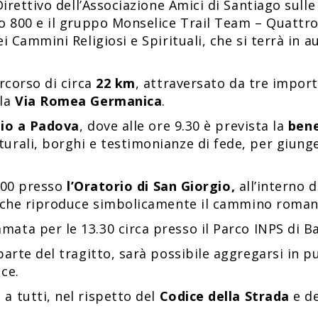
irettivo dell’Associazione Amici di Santiago sulle 
o 800 e il gruppo Monselice Trail Team – Quattro
i Cammini Religiosi e Spirituali, che si terrà in
rcorso di circa
22 km
, attraversato da tre importa
la
Via Romea Germanica
.
nio a Padova
, dove alle ore 9.30 è prevista la
bene
rali, borghi e testimonianze di fede, per giunge
6.00 presso
l’Oratorio di San Giorgio,
all’interno 
i che riproduce simbolicamente il cammino romano
ata per le 13.30 circa presso il Parco INPS di B
parte del tragitto, sarà possibile aggregarsi in
ce.
a tutti, nel rispetto del
Codice della Strada
e de