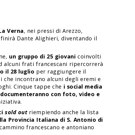
La Verna
, nei pressi di Arezzo,
efinirà Dante Alighieri, diventando il
one,
un gruppo di 25 giovani
coinvolti
d alcuni frati francescani ripercorrerà
o il 28 luglio
per raggiungere il
ci che incontrano alcuni degli eremi e
luoghi. Cinque tappe che
i social media
» – documenteranno con foto, video e
iziativa.
ti
sold out
riempiendo anche la lista
la Provincia Italiana di S. Antonio di
il cammino francescano e antoniano