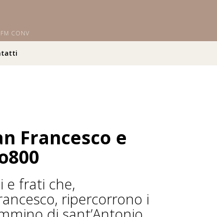
i OFM CONV
tatti
san Francesco e
io800
 e frati che,
rancesco, ripercorrono i
ammino di sant’Antonio