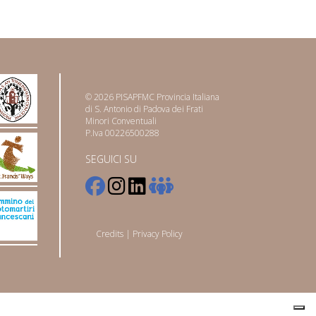
© 2026 PISAPFMC Provincia Italiana
di S. Antonio di Padova dei Frati
Minori Conventuali
P.Iva 00226500288
SEGUICI SU
Credits
|
Privacy Policy