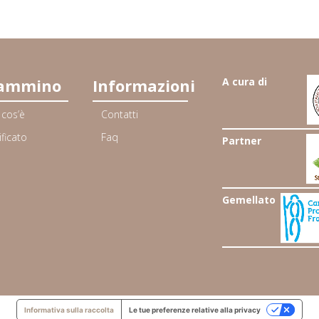
cammino
Informazioni
A cura di
 cos’è
Contatti
ificato
Faq
Partner
Gemellato
Informativa sulla raccolta
Le tue preferenze relative alla privacy