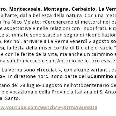
olcro, Montecasale, Montagna, Cerbaiolo, La Ver
all’arte, dalla bellezza della natura. Con una met
 fra Nico Melato: «Cercheremo di metterci nei p
e aspettative e nelle relazioni con i suoi frati. È 
Le stimmate sono state un segno di riconciliazion
. Per noi, arrivare a La Verna venerdì 2 agosto 
si
, la festa della misericordia di Dio che ci vuole
 e con le ferite della vita, ma anche un cammino 
a san Francesco e sant’Antonio nelle loro esiste
a La Verna sono «frecciati», con alcune varianti, d
co»
. In direzione nord, sono parte del
«Cammino d
scano del 28 luglio-3 agosto nell’ottocentenario d
le e vocazionale della Provincia Italiana di S. Ant
al Santo.
ww.youtube.com/watch?v=XtrNAvsm8D0