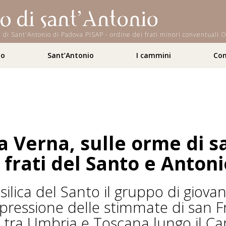
iana di Sant'Antonio di Padova PISAP - ordine dei frati minori conventual
to
Sant’Antonio
I cammini
Con
La Verna, sulle orme di 
i frati del Santo e Anton
lica del Santo il gruppo di giovani
mpressione delle stimmate di san F
ni tra Umbria e Toscana lungo il C