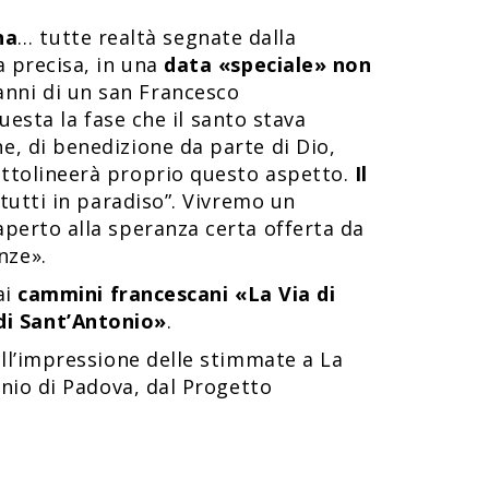
na
… tutte realtà segnate dalla
a precisa, in una
data «speciale» non
anni di un san Francesco
questa la fase che il santo stava
e, di benedizione da parte di Dio,
sottolineerà proprio questo aspetto.
Il
 “tutti in paradiso”. Vivremo un
aperto alla speranza certa offerta da
nze».
ai
cammini francescani «La Via di
i Sant’Antonio»
.
ell’impressione delle stimmate a La
onio di Padova, dal Progetto