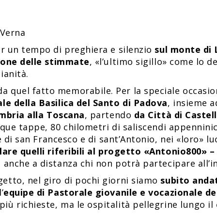
 Verna
er un tempo di preghiera e silenzio
sul monte di 
ione delle stimmate
, «l’ultimo sigillo» come lo d
ianità.
a quel fatto memorabile. Per la speciale occasi
le della Basilica del Santo di Padova
, insieme a
Umbria alla Toscana
, partendo
da Città di Castell
nque tappe, 80 chilometri di saliscendi appennini
rme di san Francesco e di sant’Antonio, nei «loro» 
olare quelli riferibili al progetto «Antonio800
 anche a distanza chi non potrà partecipare all’in
etto, nel giro di pochi giorni siamo
subito anda
l’
equipe di Pastorale giovanile e vocazionale del
più richieste, ma le ospitalità pellegrine lungo 