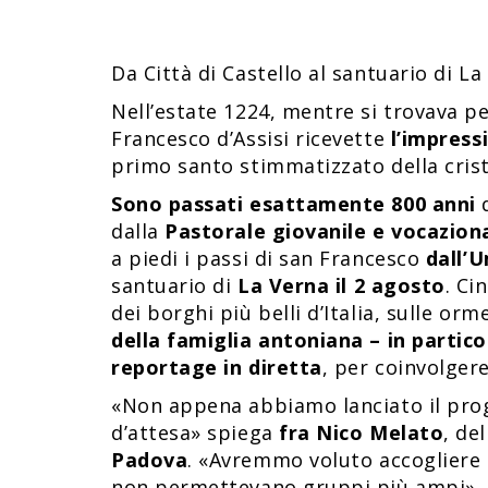
Da Città di Castello al santuario di La
Nell’estate 1224, mentre si trovava p
Francesco d’Assisi ricevette
l’impress
primo santo stimmatizzato della crist
Sono passati esattamente 800 anni
d
dalla
Pastorale giovanile e vocaziona
a piedi i passi di san Francesco
dall’
santuario di
La Verna il 2 agosto
. Ci
dei borghi più belli d’Italia, sulle o
della famiglia antoniana – in partic
reportage in diretta
, per coinvolgere
«Non appena abbiamo lanciato il prog
d’attesa» spiega
fra Nico Melato
, del
Padova
. «Avremmo voluto accogliere 
non permettevano gruppi più ampi».