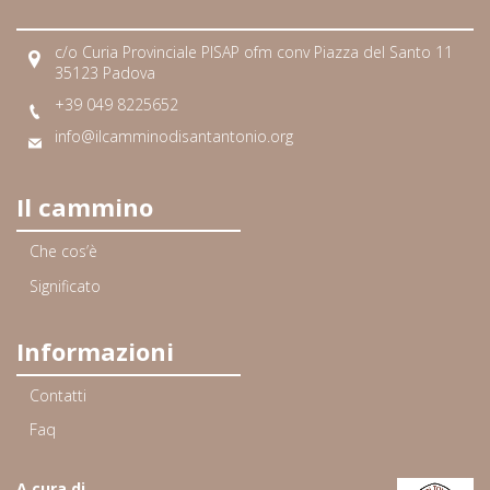
c/o Curia Provinciale PISAP ofm conv Piazza del Santo 11
35123 Padova
+39 049 8225652
info@ilcamminodisantantonio.org
Il cammino
Che cos’è
Significato
Informazioni
Contatti
Faq
A cura di