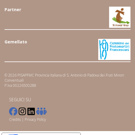
Partner
Gemellato
© 2026 PISAPFMC Provincia Italiana di S. Antonio di Padova dei Frati Minori
Conventuali
P.Iva 00226500288
SEGUICI SU
Credits
|
Privacy Policy