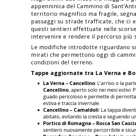
appenninica del Cammino di Sant’Anton
territorio magnifico ma fragile, segna
passaggi su strade trafficate, che ci e
questi sentieri effettuate nelle scors
intervenire e rendere il percorso più s
Le modifiche introdotte riguardano so
mirati che permettono oggi di cammina
condizioni del terreno.
Tappe aggiornate tra La Verna e B
La Verna – Cancellino
: L’arrivo o la pa
Cancellino
, aperto solo nei mesi estivi.
guado pericoloso e permette di pernott
estiva e traccia invernale.
Cancellino – Camaldoli
: La tappa diven
abitato, evitando la cresta e seguendo un
Portico di Romagna – Rocca San Casci
sentiero nuovamente percorribile e sicur