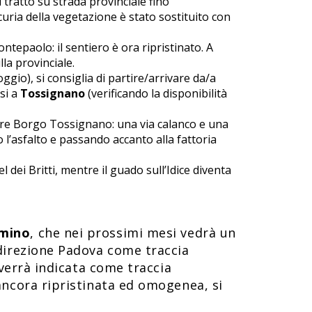
l tratto su strada provinciale fino
curia della vegetazione è stato sostituito con
ntepaolo: il sentiero è ora ripristinato. A
la provinciale.
oggio), si consiglia di partire/arrivare da/a
si a
Tossignano
(verificando la disponibilità
iare Borgo Tossignano: una via calanco e una
 l’asfalto e passando accanto alla fattoria
 dei Britti, mentre il guado sull’Idice diventa
mmino
, che nei prossimi mesi vedrà un
 direzione Padova come traccia
 verrà indicata come traccia
ancora ripristinata ed omogenea, si