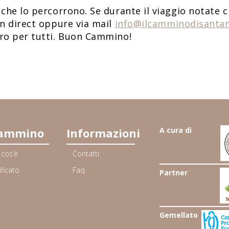
 che lo percorrono. Se durante il viaggio notate c
in direct oppure via mail
info@ilcamminodisantan
uro per tutti. Buon Cammino!
cammino
Informazioni
A cura di
 cos’è
Contatti
ificato
Faq
Partner
Gemellato