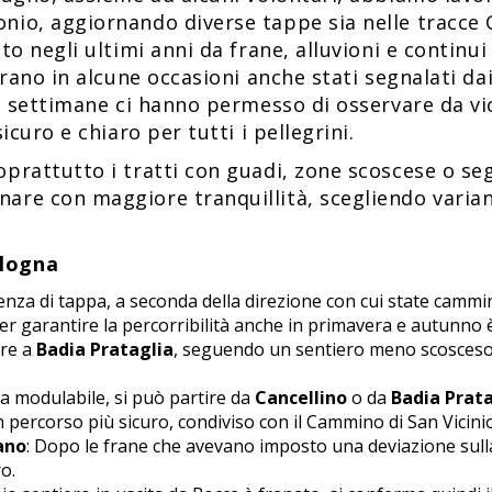
io, aggiornando diverse tappe sia nelle tracce G
to negli ultimi anni da frane, alluvioni e continu
rano in alcune occasioni anche stati segnalati dai 
e settimane ci hanno permesso di osservare da vici
icuro e chiaro per tutti i pellegrini.
prattutto i tratti con guadi, zone scoscese o se
re con maggiore tranquillità, scegliendo varianti
ologna
rtenza di tappa, a seconda della direzione con cui state camm
 Per garantire la percorribilità anche in primavera e autunno 
are a
Badia Prataglia
, seguendo un sentiero meno scosceso. 
ta modulabile, si può partire da
Cancellino
o da
Badia Prata
 percorso più sicuro, condiviso con il Cammino di San Vicinio
ano
: Dopo le frane che avevano imposto una deviazione sulla
o.