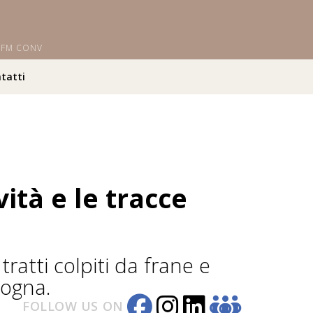
i OFM CONV
tatti
vità e le tracce
tratti colpiti da frane e
logna.
FOLLOW US ON