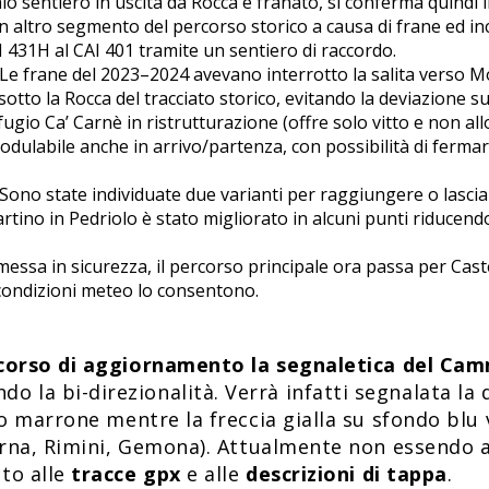
chio sentiero in uscita da Rocca è franato, si conferma quindi i
un altro segmento del percorso storico a causa di frane ed in
AI 431H al CAI 401 tramite un sentiero di raccordo.
 Le frane del 2023–2024 avevano interrotto la salita verso Mo
otto la Rocca del tracciato storico, evitando la deviazione sul
ifugio Ca’ Carnè in ristrutturazione (offre solo vitto e non all
modulabile anche in arrivo/partenza, con possibilità di fermar
 Sono state individuate due varianti per raggiungere o lasc
rtino in Pedriolo è stato migliorato in alcuni punti riducendo
messa in sicurezza, il percorso principale ora passa per Castel
 condizioni meteo lo consentono.
 corso di aggiornamento la segnaletica del Ca
la bi-direzionalità. Verrà infatti segnalata la
do marrone mentre la freccia gialla su sfondo blu
Verna, Rimini, Gemona). Attualmente non essendo 
to alle
tracce gpx
e alle
descrizioni di tappa
.