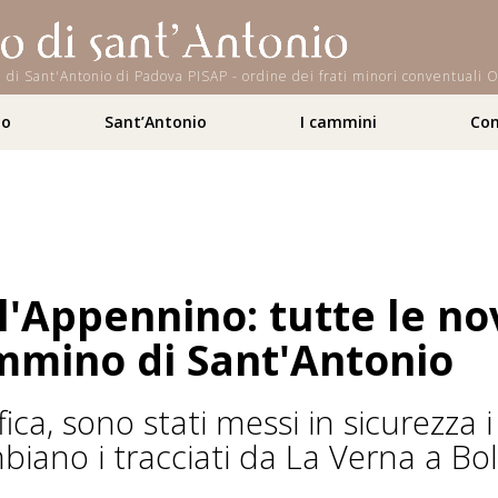
iana di Sant'Antonio di Padova PISAP - ordine dei frati minori conventual
to
Sant’Antonio
I cammini
Con
ll'Appennino: tutte le no
mmino di Sant'Antonio
ica, sono stati messi in sicurezza i 
biano i tracciati da La Verna a Bo