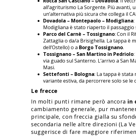
Rocca San Casciano – Dovadola
: Il vec
all’agriturismo La Sorgente. Più avanti, 
un’alternativa più sicura che collega il C
Dovadola – Montepaolo – Modigliana
:
Modigliana è stato riaperto il passaggio s
Parco del Carnè – Tossignano
: Con il R
Zattaglia o da/a Brisighella. La tappa è 
dell’Ostello) o a
Borgo Tossignano
.
Tossignano – San Martino in Pedriolo
:
via guado sul Santerno. L’arrivo a San Ma
Masi.
Settefonti – Bologna
: La tappa è stata 
variante estiva, da percorrere solo se le
Le frecce
In molti punti rimane però ancora
in
cambiamento generale, pur mantenendo 
principale, con freccia gialla su sfon
secondaria nelle altre direzioni (La 
suggerisce di fare maggiore riferimen