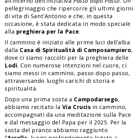
all’interno dell’iniziativa
Passo dopo Passo
. Un
pellegrinaggio che ripercorre gli ultimi giorni
di vita di Sant’Antonio e che, in questa
occasione, è stata dedicata in modo speciale
alla
preghiera per la Pace
.
Il cammino è iniziato alle prime luci dell’alba
dalla
Casa di Spiritualità di Camposampiero
,
dove ci siamo raccolti per la preghiera delle
Lodi
. Con numerose intenzioni nel cuore, ci
siamo messi in cammino, passo dopo passo,
attraversando luoghi carichi di storia e
spiritualità.
Dopo una prima sosta a
Campodarsego
,
abbiamo recitato la
Via Crucis
in cammino,
accompagnati da una meditazione sulla Pace
e dal messaggio del Papa per il 2025. Per la
sosta del pranzo abbiamo raggiunto
l’
Arcella
, luogo profondamente legato a