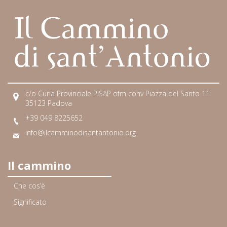
c/o Curia Provinciale PISAP ofm conv Piazza del Santo 11
35123 Padova
+39 049 8225652
info@ilcamminodisantantonio.org
Il cammino
Che cos’è
Significato