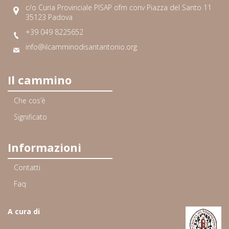
c/o Curia Provinciale PISAP ofm conv Piazza del Santo 11
35123 Padova
+39 049 8225652
info@ilcamminodisantantonio.org
Il cammino
Che cos’è
Significato
Informazioni
Contatti
Faq
A cura di