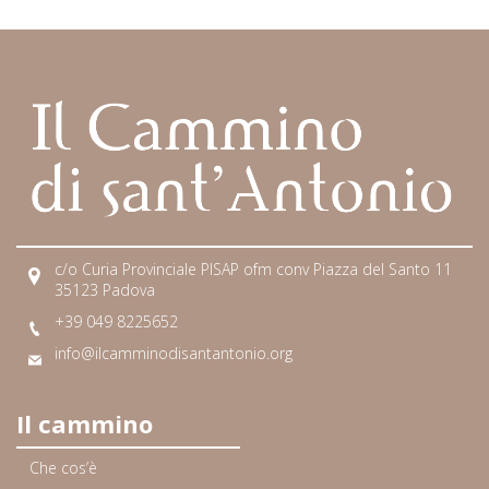
c/o Curia Provinciale PISAP ofm conv Piazza del Santo 11
35123 Padova
+39 049 8225652
info@ilcamminodisantantonio.org
Il cammino
Che cos’è